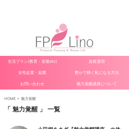
ママと女性のお金と人生設計
生活プラン(教育・老後etc)
資産運用
女性起業・副業
豊かで輝く私になる方法
お問い合わせ
魅力覚醒講座について
HOME
>
魅力覚醒
「 魅力覚醒 」 一覧