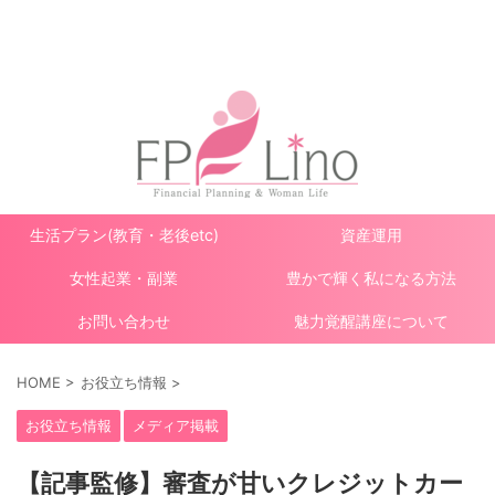
ママと女性のお金と人生設計
生活プラン(教育・老後etc)
資産運用
女性起業・副業
豊かで輝く私になる方法
お問い合わせ
魅力覚醒講座について
HOME
>
お役立ち情報
>
お役立ち情報
メディア掲載
【記事監修】審査が甘いクレジットカー