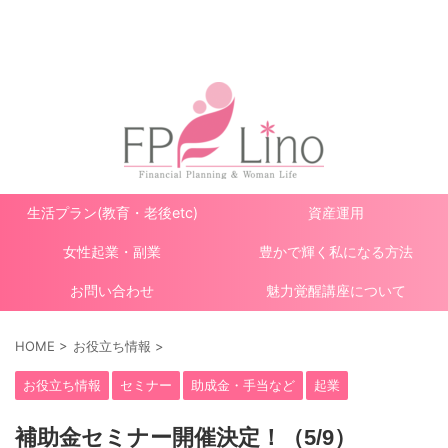
ママと女性のお金と人生設計
生活プラン(教育・老後etc)
資産運用
女性起業・副業
豊かで輝く私になる方法
お問い合わせ
魅力覚醒講座について
HOME
>
お役立ち情報
>
お役立ち情報
セミナー
助成金・手当など
起業
補助金セミナー開催決定！（5/9）