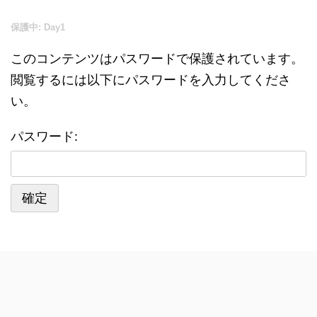
保護中: Day1
このコンテンツはパスワードで保護されています。
閲覧するには以下にパスワードを入力してくださ
い。
パスワード: